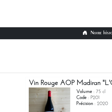
Notre hist
Vin Rouge AOP Madiran "L'Or
Volume
: 75 cl
Code
: P201
Précision
: 2020