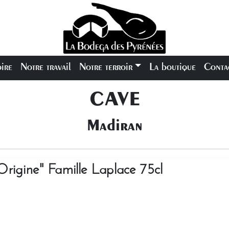
oire
Notre travail
Notre terroir
La boutique
Conta
CAVE
Madiran
igine" Famille Laplace 75cl